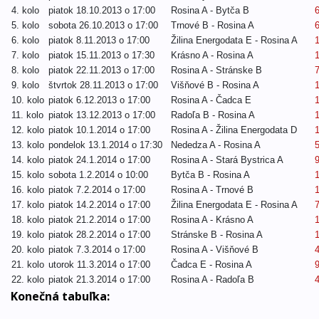
4. kolo
piatok 18.10.2013 o 17:00
Rosina A - Bytča B
5. kolo
sobota 26.10.2013 o 17:00
Trnové B - Rosina A
6. kolo
piatok 8.11.2013 o 17:00
Žilina Energodata E - Rosina A
7. kolo
piatok 15.11.2013 o 17:30
Krásno A - Rosina A
8. kolo
piatok 22.11.2013 o 17:00
Rosina A - Stránske B
7
9. kolo
štvrtok 28.11.2013 o 17:00
Višňové B - Rosina A
10. kolo
piatok 6.12.2013 o 17:00
Rosina A - Čadca E
11. kolo
piatok 13.12.2013 o 17:00
Radoľa B - Rosina A
12. kolo
piatok 10.1.2014 o 17:00
Rosina A - Žilina Energodata D
1
13. kolo
pondelok 13.1.2014 o 17:30
Nededza A - Rosina A
14. kolo
piatok 24.1.2014 o 17:00
Rosina A - Stará Bystrica A
9
15. kolo
sobota 1.2.2014 o 10:00
Bytča B - Rosina A
16. kolo
piatok 7.2.2014 o 17:00
Rosina A - Trnové B
17. kolo
piatok 14.2.2014 o 17:00
Žilina Energodata E - Rosina A
7
18. kolo
piatok 21.2.2014 o 17:00
Rosina A - Krásno A
19. kolo
piatok 28.2.2014 o 17:00
Stránske B - Rosina A
20. kolo
piatok 7.3.2014 o 17:00
Rosina A - Višňové B
21. kolo
utorok 11.3.2014 o 17:00
Čadca E - Rosina A
9
22. kolo
piatok 21.3.2014 o 17:00
Rosina A - Radoľa B
Konečná tabuľka: