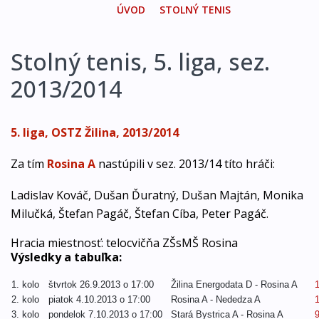
ÚVOD
STOLNÝ TENIS
Stolný tenis, 5. liga, sez.
2013/2014
5. liga, OSTZ Žilina, 2013/2014
Za tím
Rosina A
nastúpili v sez. 2013/14 títo hráči:
Ladislav Kováč, Dušan Ďuratný, Dušan Majtán, Monika
Milučká, Štefan Pagáč, Štefan Cíba, Peter Pagáč.
Hracia miestnosť: telocvičňa ZŠsMŠ Rosina
Výsledky a tabuľka:
1. kolo
štvrtok 26.9.2013 o 17:00
Žilina Energodata D - Rosina A
2. kolo
piatok 4.10.2013 o 17:00
Rosina A - Nededza A
3. kolo
pondelok 7.10.2013 o 17:00
Stará Bystrica A - Rosina A
9