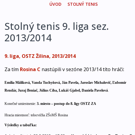
ÚVOD
STOLNÝ TENIS
Stolný tenis 9. liga sez.
2013/2014
9. liga, OSTZ Žilina, 2013/2014
Za tím
Rosina C
nastúpili v sezóne 2013/14 títo hráči:
Emília
Máliková
,
Vanda
Tuchyňová
, Ján
Pavela
, Jaroslav
Michalovič
,
Ľubomír
Rendár,
Juraj
Beniač
,
Július
Cíba
, Lukáš
Gjabel
,
Daniela
Pavelová
.
Konečné umiestnenie:
3. miesto – postup do 8. ligy OSTZ ZA
Hracia miestnosť: telocvičňa ZŠsMŠ Rosina
Výsledky a tabuľka: