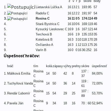
z
v
r
p
skóre
body
1.
Lietavská Lúčka A
16
13
2
1
193:95
57
2.
Radoľa C
16
12
2
2
191:97
54
3.
Rosina C
16
11
0
5
174:114
49
4.
Stará Bystrica C
16
10
0
6
169:119
46
5.
Kysucký Lieskovec C
16
9
1
6
167:121
44
6.
Terchová B
16
6
1
9
135:153
35
7.
Kotešová B
16
3
3
10
118:170
28
8.
Ovčiarsko A
16
3
1
12
113:175
26
9.
Varín B
16
0
0
16
36:252
16
Úspešnosť hráčov:
hráč
tím
kolá
zápasy
výhry
prehry
skóre
úspešnosť
Rosina
137 :
1.
Máliková Emília
14
50
42
8
84,00%
C
37
Rosina
119 :
2.
Tuchyňová Vanda
14
50
36
14
72,00%
C
61
Rosina
107 :
3.
Rendár Ľubomír
15
54
29
25
53,70%
C
89
Rosina
4.
Pavela Ján
9
34
18
16
70 : 60
52,94%
C
Rosina