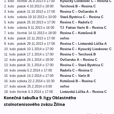
1. kolo
štvrtok 26.9.2013 o 17:00
Kysucký Lieskovec C – Rosina C
2. kolo
piatok 4.10.2013 o 18:00
Terchová B – Rosina C
3. kolo
piatok 11.10.2013 o 17:00
Rosina C – Ovčiarsko A
4. kolo
sobota 19.10.2013 o 10:00
Stará Bystrica C – Rosina C
5. kolo
piatok 25.10.2013 o 17:00
Rosina C – Radoľa C
6. kolo
sobota 9.11.2013 o 16:00
TJ Fatran Varín B – Rosina C
7. kolo
štvrtok 14.11.2013 o 18:00
Rosina C – Kotešová B
8. kolo
piatok 22.11.2013 o 17:00
voľno
9. kolo
piatok 29.11.2013 o 17:00
Rosina C – Lietavská Lúčka A
10. kolo
piatok 10.1.2014 o 17:00
Rosina C – Kysucký Lieskovec C
11. kolo
piatok 17.1.2014 o 17:00
Rosina C – Terchová B
12. kolo
piatok 24.1.2014 o 18:00
Ovčiarsko A – Rosina C
13. kolo
piatok 31.1.2014 o 17:00
Rosina C – Stará Bystrica C
14. kolo
streda 5.2.2014 o 17:00
Radoľa C – Rosina C
15. kolo
piatok 14.2.2014 o 17:00
Rosina C – Varín B
16. kolo
sobota 22.2.2014 o 10:30
Kotešová B – Rosina C
17. kolo
utorok 25.2.2014 o 0:00
voľno
18. kolo
štvrtok 6.3.2014 o 17:00
Lietavská Lúčka A – Rosina C
Konečná tabuľka 9. ligy Oblastného
stolnotenisového zväzu Žilina