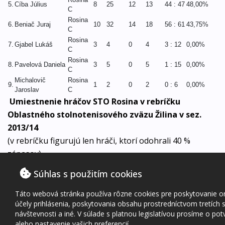
5.
Cíba Július
8
25
12
13
44 : 47
48,00%
C
Rosina
6.
Beniač Juraj
10
32
14
18
56 : 61
43,75%
C
Rosina
7.
Gjabel Lukáš
3
4
0
4
3 : 12
0,00%
C
Rosina
8.
Pavelová Daniela
3
5
0
5
1 : 15
0,00%
C
Michalovič
Rosina
9.
1
2
0
2
0 : 6
0,00%
Jaroslav
C
Umiestnenie hráčov STO Rosina v rebríčku
Oblastného stolnotenisového zväzu Žilina v sez.
2013/14
(v rebríčku figurujú len hráči, ktorí odohrali 40 %
zápasov)
Súhlas s použitím cookies
poradie
hráč
klub
zápasy
výhry
prehry
skóre
41.
Pagáč Štefan
Rosina STO
88
43
45
170:181
Táto webová stránka používa rôzne cookies pre poskytovanie onl
42.
Majtán Dušan
Rosina STO
84
41
43
157:166
účely prihlásenia, poskytovania obsahu prostredníctvom tretích s
43.
Kováč Ladislav
Rosina STO
74
36
38
144:145
návštevnosti a iné. V súlade s platnou legislatívou prosíme o pot
53.
Ďuratný Dušan
Rosina STO
72
30
42
122:156
alebo nastavenie vašich preferencií.
74.
Pagáč Peter
Rosina STO
77
42
35
167:140