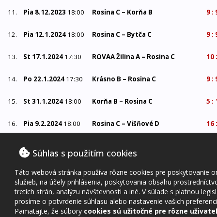
11.
Pia 8.12.2023
18:00
Rosina C –
Korňa B
9 : 
12.
Pia 12.1.2024
18:00
Rosina C –
Bytča C
9 : 
13.
St 17.1.2024
17:30
ROVAA Žilina A –
Rosina C
10 
14.
Po 22.1.2024
17:30
Krásno B –
Rosina C
9 : 
15.
St 31.1.2024
18:00
Korňa B –
Rosina C
5 :
16.
Pia 9.2.2024
18:00
Rosina C –
Višňové D
16 
17.
Pia 16.2.2024
17:30
Rosina C –
Mojš C
10 
Súhlas s použitím cookies
18.
Ut 26.3.2024
18:00
Teplička nad Váhom B –
Rosina C
10 
Táto webová stránka používa rôzne cookies pre poskytovanie on
služieb, na účely prihlásenia, poskytovania obsahu prostredníct
19.
Pia 1.3.2024
18:00
Rosina C –
Višňové D
10 
tretích strán, analýzu návštevnosti a iné. V súlade s platnou legis
prosíme o potvrdenie súhlasu alebo nastavenie vašich preferenci
Pamätajte, že súbory
cookies sú užitočné pre rôzne uživate
20.
Pia 8.3.2024
18:00
Rosina C –
Mojš C
10 