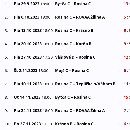
1.
Pia 29.9.2023
18:00
Bytča C –
Rosina C
13 
2.
Pia 6.10.2023
18:00
Rosina C –
ROVAA Žilina A
5 :
3.
Pia 13.10.2023
18:00
Rosina C –
Krásno B
9 : 
4.
Pia 20.10.2023
18:00
Rosina C –
Korňa B
9 : 
5.
Pia 27.10.2023
17:30
Višňové D –
Rosina C
12 
6.
Št 2.11.2023
18:00
Mojš C –
Rosina C
6 :
7.
Pia 10.11.2023
18:00
Rosina C –
Teplička n/Váhom B
11 
8.
Ut 14.11.2023
18:00
Bytča C –
Rosina C
15 
9.
Pia 24.11.2023
18:00
Rosina C –
ROVAA Žilina A
7 :
10.
Po 27.11.2023
17:30
Krásno B –
Rosina C
6 :