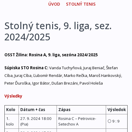
ÚVOD
STOLNÝ TENIS
Stolný tenis, 9. liga, sez.
2024/2025
OSST Žilina: Rosina A, 9. liga, sezóna 2024/2025
Súpiska STO Rosina C:
Vanda Tuchyňová, Juraj Beniač, Štefan
Cíba, Juraj Cíba, Ľubomír Rendár, Marko Rečka, Maroš Hankovský,
Peter Ďuroška, Igor Bátor, Dušan Brezáni, Pavol Holeša
Výsledky
Kolo
Dátum + čas
Zápas
Výsledok
1.
27. 9. 2024 18:00
Rosina C – Petrovice-
⚪ 9 : 9
kolo
(Pia)
Setechov A