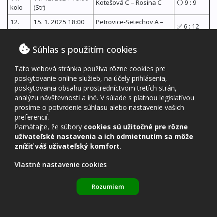
Kotešová C – Rosina C
⚪ 9 : 9
kolo
(Str)
12.
15. 1. 2025 18:00
Petrovice-Setechov A –
✅ 6 : 12
kolo
(Str)
Rosina C
13.
24. 1. 2025 18:00
Súhlas s použitím cookies
Rosina C – Krásno B
✅ 12 : 6
kolo
(Pia)
Táto webová stránka používa rôzne cookies pre
14.
29. 1. 2025 18:00
IRIS Kotešová C – Rosina
✅ 8 : 10
poskytovanie online služieb, na účely prihlásenia,
kolo
(Str)
C
poskytovania obsahu prostredníctvom tretích strán,
15.
5. 2. 2025 17:30
analýzu návštevnosti a iné. V súlade s platnou legislatívou
PAP Žilina A – Rosina C
❌ 10 : 8
kolo
(Str)
prosíme o potvrdenie súhlasu alebo nastavenie vašich
16.
preferencií.
14. 2. 2025 18:00
Rosina C – TTC Rovaa
✅ 14 : 4
kolo
(Pia)
Žilina B
Pamätajte, že súbory
cookies sú užitočné pre rôzne
uživateľské nastavenia a ich odmietnutím sa môže
17.
18. 2. 2025 18:00
Mojš B – Rosina C
✅ 6 : 12
znížiť váš uživateľský komfort
.
kolo
(Uto)
18.
Vlastné nastavenie cookies
28. 2. 2025 18:00
Rosina C – Čadca G
✅ 15 : 3
kolo
(Pia)
Rozumiem
19.
1. 4. 2025 18:00
Teplička B – Rosina C
✅ 8 : 10
kolo
(Uto)
20.
14. 3. 2025 18:00
Rosina C – Divinka-
✅ 15 : 3