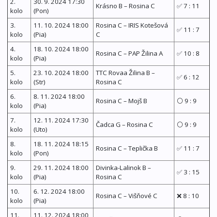
2.
30. 9. 2024 17:30
Krásno B – Rosina C
✅ 7 : 11
kolo
(Pon)
3.
11. 10. 2024 18:00
Rosina C – IRIS Kotešová
✅ 11 : 7
kolo
(Pia)
C
4.
18. 10. 2024 18:00
Rosina C – PAP Žilina A
✅ 10 : 8
kolo
(Pia)
5.
23. 10. 2024 18:00
TTC Rovaa Žilina B –
✅ 6 : 12
kolo
(Str)
Rosina C
6.
8. 11. 2024 18:00
Rosina C – Mojš B
⚪ 9 : 9
kolo
(Pia)
7.
12. 11. 2024 17:30
Čadca G – Rosina C
⚪ 9 : 9
kolo
(Uto)
8.
18. 11. 2024 18:15
Rosina C – Teplička B
✅ 11 : 7
kolo
(Pon)
9.
29. 11. 2024 18:00
Divinka-Lalinok B –
✅ 3 : 15
kolo
(Pia)
Rosina C
10.
6. 12. 2024 18:00
Rosina C – Višňové C
❌ 8 : 10
kolo
(Pia)
11.
11. 12. 2024 18:00