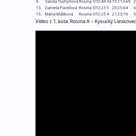
9.
Vanda Tuchyňová
Rosina STO
49
34
15
113:69
2
13.
Daniela Pavelová
Rosina STO
25
5
20
25:64
6
15.
Mária Máliková
Rosina STO
25
4
21
23:70
5
Video z 1. kola: Rosina A – Kysucký Lieskovec