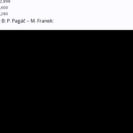
2,898
,600
,280
 B: P. Pagáč – M. Franek: