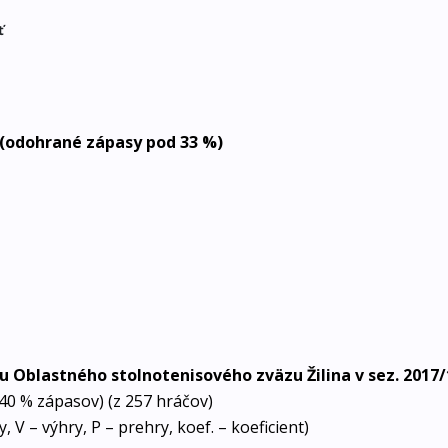
ť
 (odohrané zápasy pod 33 %)
u Oblastného stolnotenisového zväzu Žilina v sez. 2017/
i 40 % zápasov) (z 257 hráčov)
, V – výhry, P – prehry, koef. – koeficient)