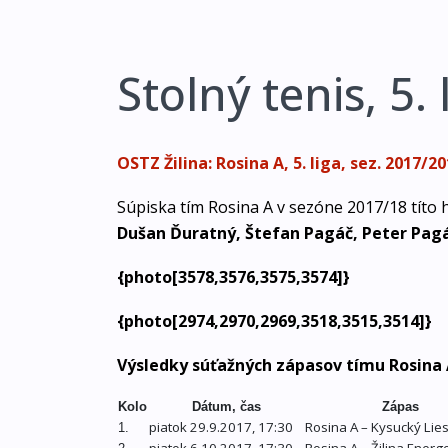
Stolný tenis, 5.
OSTZ Žilina: Rosina A, 5. liga, sez. 2017/2
Súpiska tím Rosina A v sezóne 2017/18 títo h
Dušan Ďuratný, Štefan Pagáč, Peter Pagáč
{photo[3578,3576,3575,3574]}
{photo[2974,2970,2969,3518,3515,3514]}
Výsledky súťažných zápasov tímu Rosina 
Kolo
Dátum, čas
Zápas
piatok 29.9.2017, 17:30
Rosina A – Kysucký Lie
1.