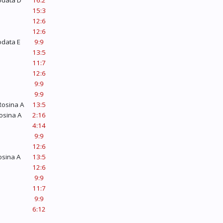
odata D
16:2
15:3
12:6
12:6
odata E
9:9
13:5
11:7
12:6
9:9
9:9
Rosina A
13:5
osina A
2:16
4:14
9:9
12:6
osina A
13:5
12:6
9:9
11:7
9:9
6:12