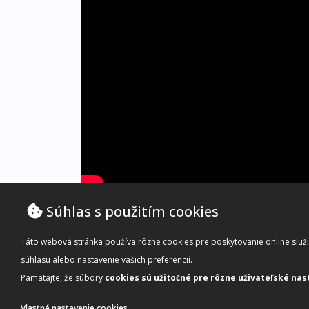
0Zq4dAVRfB8|400|200|0{/youtube}
Súhlas s použitím cookies
Táto webová stránka používa rôzne cookies pre poskytovanie online služie
súhlasu alebo nastavenie vašich preferencií.
Pamätajte, že súbory
cookies sú užitočné pre rôzne uživateľské nas
Vlastné nastavenie cookies