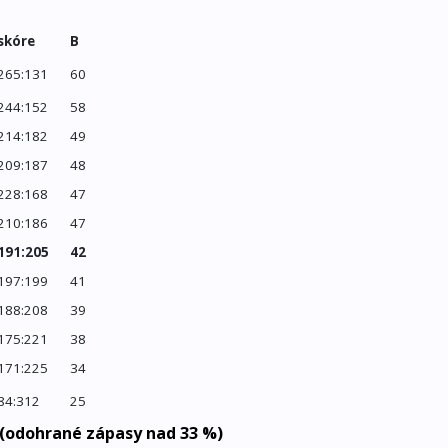
skóre
B
265:131
60
244:152
58
214:182
49
209:187
48
228:168
47
210:186
47
191:205
42
197:199
41
188:208
39
175:221
38
171:225
34
84:312
25
 (odohrané zápasy nad 33 %)