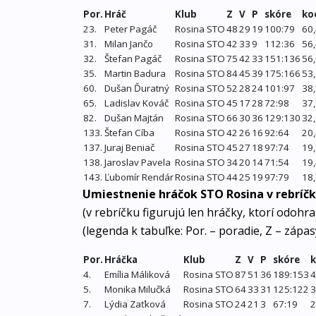
Por.
Hráč
Klub
Z
V
P
skóre
ko
23.
Peter Pagáč
Rosina STO
48
29
19
100:79
60
31.
Milan Jančo
Rosina STO
42
33
9
112:36
56
32.
Štefan Pagáč
Rosina STO
75
42
33
151:136
56
35.
Martin Badura
Rosina STO
84
45
39
175:166
53
60.
Dušan Ďuratný
Rosina STO
52
28
24
101:97
38
65.
Ladislav Kováč
Rosina STO
45
17
28
72:98
37
82.
Dušan Majtán
Rosina STO
66
30
36
129:130
32
133.
Štefan Cíba
Rosina STO
42
26
16
92:64
20
137.
Juraj Beniač
Rosina STO
45
27
18
97:74
19
138.
Jaroslav Pavela
Rosina STO
34
20
14
71:54
19
143.
Ľubomír Rendár
Rosina STO
44
25
19
97:79
18
Umiestnenie hráčok STO Rosina v rebríčk
(v rebríčku figurujú len hráčky, ktorí odohra
(legenda k tabuľke: Por. – poradie, Z – zápasy
Por.
Hráčka
Klub
Z
V
P
skóre
k
4.
Emília Máliková
Rosina STO
87
51
36
189:153
4
5.
Monika Milučká
Rosina STO
64
33
31
125:122
3
7.
Lýdia Zaťková
Rosina STO
24
21
3
67:19
2