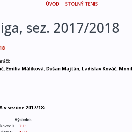
ÚVOD
STOLNÝ TENIS
 liga, sez. 2017/2018
018
ráči:
, Emília Máliková, Dušan Majtán, Ladislav Kováč, Monik
A v sezóne 2017/18:
Výsledok
skovec B
7:11