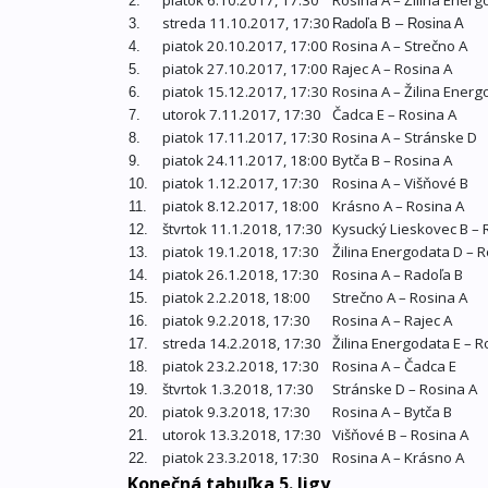
piatok 6.10.2017, 17:30
Rosina A – Žilina Energ
2.
streda 11.10.2017, 17:30
3.
Radoľa B – Rosina A
piatok 20.10.2017, 17:00
Rosina A – Strečno A
4.
piatok 27.10.2017, 17:00
Rajec A – Rosina A
5.
piatok 15.12.2017, 17:30
Rosina A – Žilina Energ
6.
utorok 7.11.2017, 17:30
Čadca E – Rosina A
7.
piatok 17.11.2017, 17:30
Rosina A – Stránske D
8.
piatok 24.11.2017, 18:00
Bytča B – Rosina A
9.
piatok 1.12.2017, 17:30
Rosina A – Višňové B
10.
piatok 8.12.2017, 18:00
Krásno A – Rosina A
11.
štvrtok 11.1.2018, 17:30
Kysucký Lieskovec B – 
12.
piatok 19.1.2018, 17:30
Žilina Energodata D – R
13.
piatok 26.1.2018, 17:30
Rosina A – Radoľa B
14.
piatok 2.2.2018, 18:00
Strečno A – Rosina A
15.
piatok 9.2.2018, 17:30
Rosina A – Rajec A
16.
streda 14.2.2018, 17:30
Žilina Energodata E – R
17.
piatok 23.2.2018, 17:30
Rosina A – Čadca E
18.
štvrtok 1.3.2018, 17:30
Stránske D – Rosina A
19.
piatok 9.3.2018, 17:30
Rosina A – Bytča B
20.
utorok 13.3.2018, 17:30
Višňové B – Rosina A
21.
piatok 23.3.2018, 17:30
Rosina A – Krásno A
22.
Konečná tabuľka 5. ligy