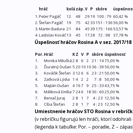
hráč
kolá
záp.
V
P
skóre
úspešnos
1.
Peter Pagáč
12
48
29
19
100 : 79
60,42 %
2.
Štefan Pagáč
19
75
42
33
151 : 136
56,00 %
3.
Martin Badura
21
84
45
39
175 : 166
53,57 %
4.
Ladislav Kováč
13
45
17
28
72 : 98
37,78 %
Úspešnosť hráčov Rosina A v sez. 2017/18
Por.
Hráč
K
Z
V
P
skóre
úspešnosť
1.
Monika Milučká
2
8
6
2
21 : 14
75,00 %
2.
Ďuratný Dušan
5
20
10
10
36 : 39
50,00 %
3.
Kováčik Štefan
3
12
6
6
23 : 21
50,00 %
4.
Zaťková Lýdia
1
4
2
2
7 : 8
50,00 %
5.
Majtán Dušan
4
16
7
9
25 : 33
43,75 %
6.
Máliková Emília
7
24
6
18
30 : 60
25,00 %
7.
Beniač Juraj
2
8
1
7
4 : 23
12,50 %
8.
Cíba Štefan
2
8
1
7
4 : 23
12,50 %
Umiestnenie hráčov STO Rosina v rebríčk
(v rebríčku figurujú len hráči, ktorí odohral
(legenda k tabuľke: Por. – poradie, Z – zápasy