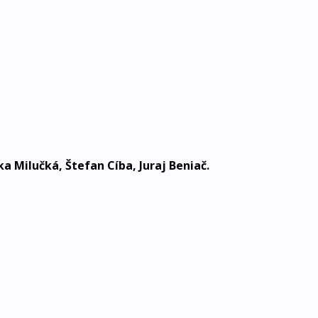
a Milučká, Štefan Cíba, Juraj Beniač
.