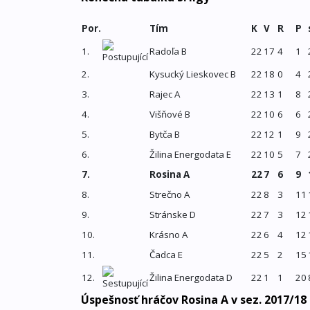
Por.
Tím
K
V
R
P
1.
Radoľa B
22
17
4
1
2.
Kysucký Lieskovec B
22
18
0
4
3.
Rajec A
22
13
1
8
4.
Višňové B
22
10
6
6
5.
Bytča B
22
12
1
9
6.
Žilina Energodata E
22
10
5
7
7.
Rosina A
22
7
6
9
8.
Strečno A
22
8
3
11
9.
Stránske D
22
7
3
12
10.
Krásno A
22
6
4
12
11.
Čadca E
22
5
2
15
12.
Žilina Energodata D
22
1
1
20
Úspešnosť hráčov Rosina A v sez. 2017/18