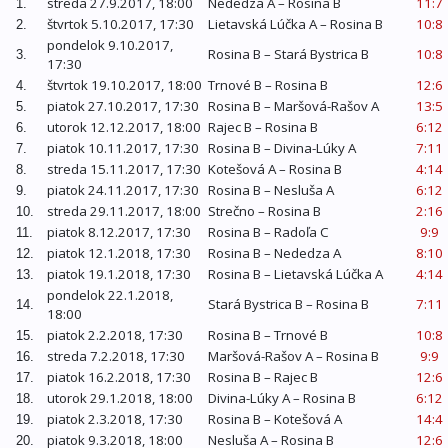
streda 27.9.2017, 18:00
Nededza A – Rosina B
11:7
1.
štvrtok 5.10.2017, 17:30
Lietavská Lúčka A – Rosina B
10:8
2.
pondelok 9.10.2017,
Rosina B – Stará Bystrica B
10:8
3.
17:30
štvrtok 19.10.2017, 18:00
Trnové B – Rosina B
12:6
4.
piatok 27.10.2017, 17:30
Rosina B – Maršová-Rašov A
13:5
5.
utorok 12.12.2017, 18:00
Rajec B – Rosina B
6:12
6.
piatok 10.11.2017, 17:30
Rosina B – Divina-Lúky A
7:11
7.
streda 15.11.2017, 17:30
Kotešová A – Rosina B
4:14
8.
piatok 24.11.2017, 17:30
Rosina B – Nesluša A
6:12
9.
streda 29.11.2017, 18:00
Strečno – Rosina B
2:16
10.
piatok 8.12.2017, 17:30
Rosina B – Radoľa C
9:9
11.
piatok 12.1.2018, 17:30
Rosina B – Nededza A
8:10
12.
piatok 19.1.2018, 17:30
Rosina B – Lietavská Lúčka A
4:14
13.
pondelok 22.1.2018,
Stará Bystrica B – Rosina B
7:11
14.
18:00
piatok 2.2.2018, 17:30
Rosina B – Trnové B
10:8
15.
streda 7.2.2018, 17:30
Maršová-Rašov A – Rosina B
9:9
16.
piatok 16.2.2018, 17:30
Rosina B – Rajec B
12:6
17.
utorok 29.1.2018, 18:00
Divina-Lúky A – Rosina B
6:12
18.
piatok 2.3.2018, 17:30
Rosina B – Kotešová A
14:4
19.
piatok 9.3.2018, 18:00
Nesluša A – Rosina B
12:6
20.