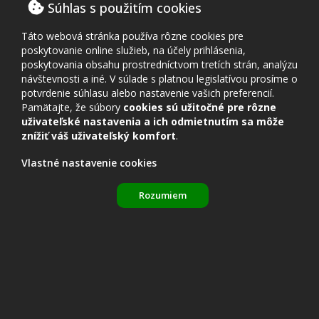
Súhlas s použitím cookies
11.
Strečno B
22
3
6
13
162:234
34
12.
Rajec B
22
3
3
16
152:244
31
Táto webová stránka používa rôzne cookies pre
poskytovanie online služieb, na účely prihlásenia,
Úspešnosť hráčov Rosina B v sez. 2017/18 (odohrané
poskytovania obsahu prostredníctvom tretích strán, analýzu
zápasy nad 33 %)
návštevnosti a iné. V súlade s platnou legislatívou prosíme o
(legenda k tabuľke: Por. – poradie, K – kolá, Z – zápasy,
potvrdenie súhlasu alebo nastavenie vašich preferencií.
Pamätajte, že súbory
cookies sú užitočné pre rôzne
V – výhry, P – prehry)
uživateľské nastavenia a ich odmietnutím sa môže
znížiť váš uživateľský komfort
.
Por.
Hráč
K
Z
V
P
skóre
úspešnosť
1.
Milan Jančo
12
42
33
9
112 : 36
78,57 %
Vlastné nastavenie cookies
2.
Emília Máliková
22
87
51
36
189 : 153
58,62 %
3.
Dušan Ďuratný
15
52
28
24
101 : 97
53,85 %
Rozumiem
4.
Monika Milučká
17
64
33
31
125 : 122
51,56 %
5.
Dušan Majtán
20
66
30
36
129 : 130
45,45 %
Úspešnosť hráčov Rosina B v sez. 2017/18 (odohrané
zápasy pod 33 %)
(legenda k tabuľke: Por. – poradie, K – kolá, Z – zápasy,
V – výhry, P – prehry)
Por.
Hráč
K
Z
V
P
skóre
úspešnosť