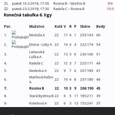
piatok 16.3.2018, 17:30
Rosina B – Strečno B
9:9
21.
piatok 23.3.2018, 17:30
Radoľa C – Rosina B
15:3
22.
Konečná tabuľka 6. ligy
Por.
Mužstvo
Kolá
V
R
P
Skóre
Body
1.
Nesluša A
22
17
4
1
253:143
60
2.
Divina - Lúky A
22
14
4
4
222:174
54
Lietavská
3.
22
13
3
6
230:166
51
Lúčka A
4.
Radoľa C
22
12
3
7
225:171
49
5.
Nededza A
22
9
7
6
207:189
47
Maršová-Rašov
6.
22
10
4
8
207:189
46
A
7.
Rosina B
22
10
3
9
206:190
45
8.
Stará Bystrica B
22
6
5
11
185:211
39
9.
Kotešová A
22
6
3
13
155:241
37
10.
Trnové B
22
4
5
13
172:224
35