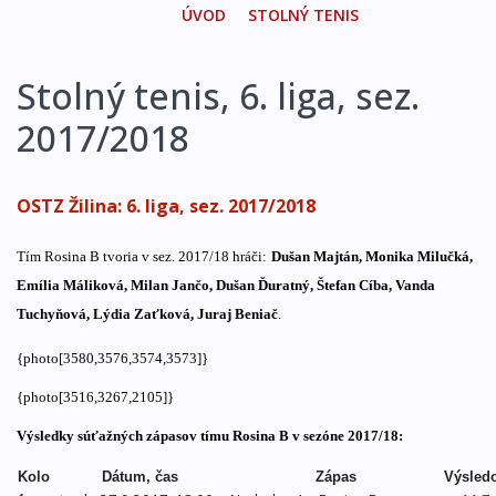
ÚVOD
STOLNÝ TENIS
Stolný tenis, 6. liga, sez.
2017/2018
OSTZ Žilina: 6. liga, sez. 2017/2018
Tím Rosina B tvoria v sez.
2017/18 hráči
:
Dušan Majtán, Monika Milučká,
Emília Máliková, Milan Jančo, Dušan Ďuratný, Štefan Cíba, Vanda
Tuchyňová, Lýdia Zaťková, Juraj Beniač
.
{photo[3580,3576,3574,3573]}
{photo[3516,3267,2105]}
Výsledky súťažných zápasov tímu Rosina B v sezóne 2017/18:
Kolo
Dátum, čas
Zápas
Výsled